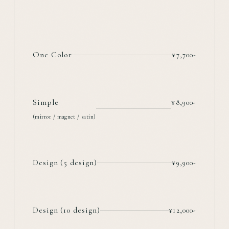
One Color
¥7,700-
Simple
¥8,900-
(mirror / magnet / satin)
Design (5 design)
¥9,900-
Design (10 design)
¥12,000-