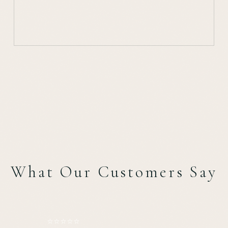
What Our Customers Say
☆☆☆☆☆
☆☆☆☆☆
☆☆☆☆☆